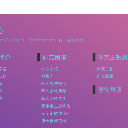
心
e Cultural Metaverse in Taiwan
簡介
研究團隊
研究主軸與
宗旨
中心主任
研究主軸
任務
召集人
研究面相
構
華人歷史記憶
學術資源
隊
華人宗教實踐
位
華人大眾文化
元宇宙生態系統
元宇宙數位治理
博士後研究員