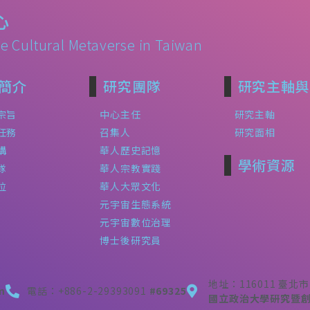
心
e Cultural Metaverse in Taiwan
簡介
研究團隊
研究主軸與
宗旨
中心主任
研究主軸
任務
召集人
研究面相
構
華人歷史記憶
學術資源
隊
華人宗教實踐
位
華人大眾文化
元宇宙生態系統
元宇宙數位治理
博士後研究員
地址：116011 臺
m
電話：+886-2-29393091
#69325
國立政治大學研究暨創新