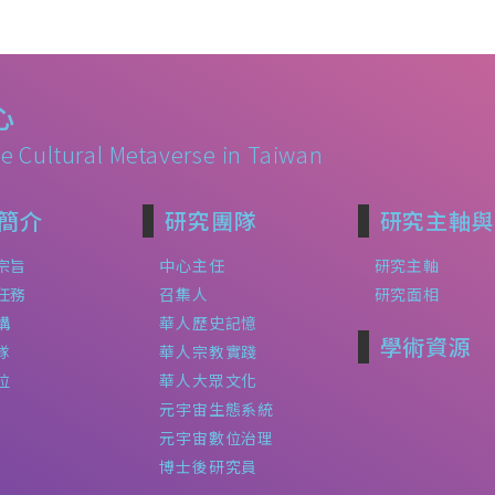
心
e Cultural Metaverse in Taiwan
簡介
研究團隊
研究主軸與
宗旨
中心主任
研究主軸
任務
召集人
研究面相
構
華人歷史記憶
學術資源
隊
華人宗教實踐
位
華人大眾文化
元宇宙生態系統
元宇宙數位治理
博士後研究員