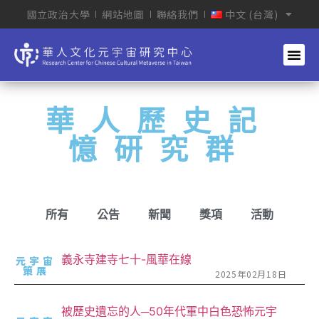
國立政治大學
網站地圖
聯絡我們
中文 (台灣)
華人歷史記
憶研究群
所有
公告
新聞
獎項
活動
義永寺建寺七十-風華在線
元宇宙
策展
2025年02月18日
被歷史遺忘的人─50年代軍中白色恐怖元宇