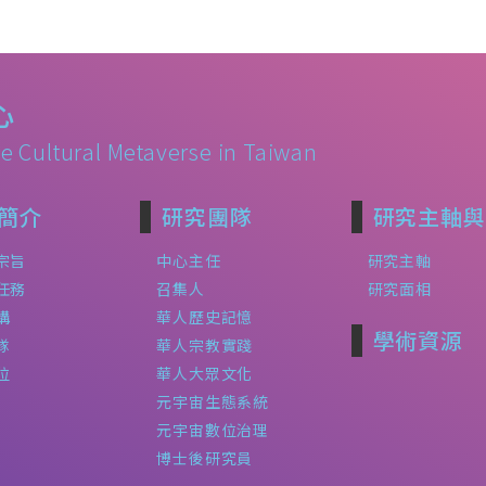
心
e Cultural Metaverse in Taiwan
簡介
研究團隊
研究主軸與
宗旨
中心主任
研究主軸
任務
召集人
研究面相
構
華人歷史記憶
學術資源
隊
華人宗教實踐
位
華人大眾文化
元宇宙生態系統
元宇宙數位治理
博士後研究員