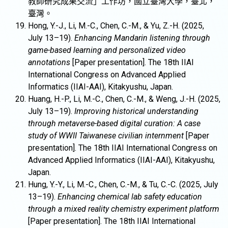
教師研究成果交流」工作坊，國立臺灣大學，臺北，
臺灣。
Hong, Y.-J., Li, M.-C., Chen, C.-M., & Yu, Z.-H. (2025,
July 13–19).
Enhancing Mandarin listening through
game-based learning and personalized video
annotations
[Paper presentation]. The 18th IIAI
International Congress on Advanced Applied
Informatics (IIAI-AAI), Kitakyushu, Japan.
Huang, H.-P., Li, M.-C., Chen, C.-M., & Weng, J.-H. (2025,
July 13–19).
Improving historical understanding
through metaverse-based digital curation: A case
study of WWII Taiwanese civilian internment
[Paper
presentation]. The 18th IIAI International Congress on
Advanced Applied Informatics (IIAI-AAI), Kitakyushu,
Japan.
Hung, Y.-Y., Li, M.-C., Chen, C.-M., & Tu, C.-C. (2025, July
13–19).
Enhancing chemical lab safety education
through a mixed reality chemistry experiment platform
[Paper presentation]. The 18th IIAI International