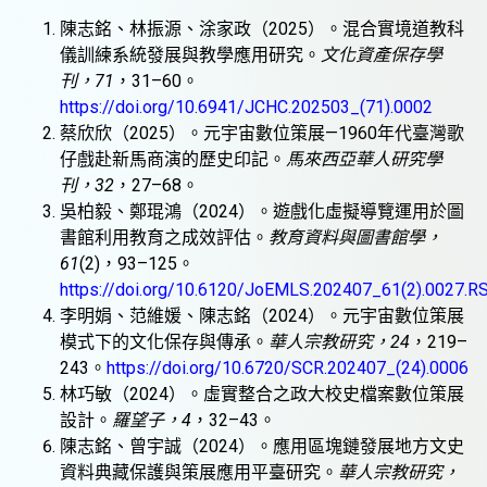
陳志銘、林振源、涂家政（2025）。混合實境道教科
儀訓練系統發展與教學應用研究。
文化資產保存學
刊，71
，31–60。
https://doi.org/10.6941/JCHC.202503_(71).0002
蔡欣欣（2025）。元宇宙數位策展—1960年代臺灣歌
仔戲赴新馬商演的歷史印記。
馬來西亞華人研究學
刊，32
，27–68。
吳柏毅、鄭琨鴻（2024）。遊戲化虛擬導覽運用於圖
書館利用教育之成效評估。
教育資料與圖書館學，
61
(2)，93–125。
https://doi.org/10.6120/JoEMLS.202407_61(2).0027.R
李明娟、范維媛、陳志銘（2024）。元宇宙數位策展
模式下的文化保存與傳承。
華人宗教研究，24
，219–
243。
https://doi.org/10.6720/SCR.202407_(24).0006
林巧敏（2024）。虛實整合之政大校史檔案數位策展
設計。
羅望子，4
，32–43。
陳志銘、曾宇誠（2024）。應用區塊鏈發展地方文史
資料典藏保護與策展應用平臺研究。
華人宗教研究，