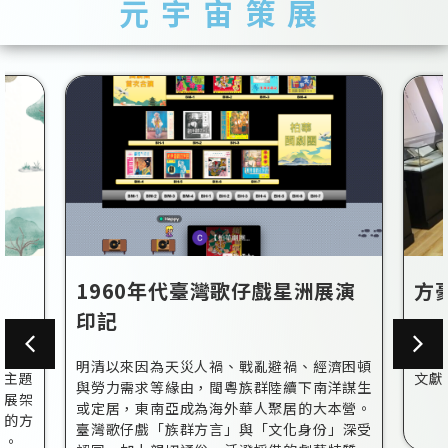
元宇宙策展
1960年代臺灣歌仔戲星洲展演
方
印記
種法師
「昔
故事，
部臺
明清以來因為天災人禍、戰亂避禍、經濟困頓
大主題
文獻
與勞力需求等緣由，閩粵族群陸續下南洋謀生
策展架
或定居，東南亞成為海外華人聚居的大本營。
觀的方
臺灣歌仔戲「族群方言」與「文化身份」深受
驗。