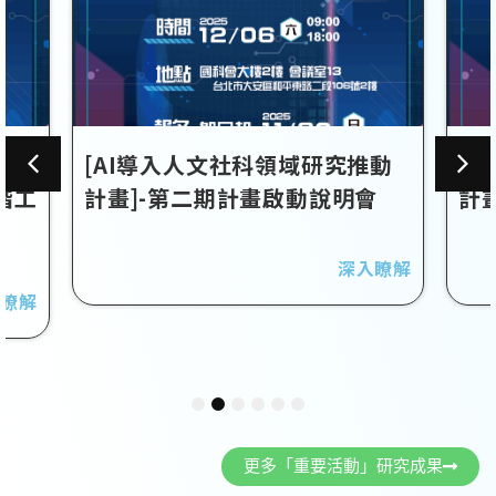
動
[AI導入人文社科領域研究推動
[
階工
計畫]-第二期計畫啟動說明會
計
深入瞭解
入瞭解
1
2
3
4
5
6
更多「重要活動」研究成果