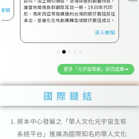
認同，加上親切通俗、活潑採借的劇藝特質，
讓當地閩南族群觀眾耳目一新，1930年代印
入瞭解
尼、馬來西亞等陸續邀約台灣的歌仔戲班前往
演出，並催化在地劇團轉型或歌仔戲班成立。
深入瞭解
1
2
3
4
5
更多「元宇宙策展」研究成果
國際鏈結
將本中心發展之「華人文化元宇宙生態
系統平台」推廣為國際知名的華人文化