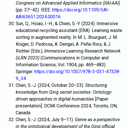
Congress on Advanced Applied Informatics (IIAI-AAI)
(pp. 37–42). IEEE.
https://doi.org/10.1109/IIAI-
AAI63651.2024.00016
Sun, Q., Hsiao, I.-H., & Chien, S.-Y. (2024). Immersive
educational recycling assistant (ERA): Learning waste
sorting in augmented reality. In M. L. Bourguet, J. M.
Krüger, D. Pedrosa, A. Dengel, A. Peña-Rios, & J.
Richter (Eds.),
Immersive Learning Research Network
(iLRN 2023)
(Communications in Computer and
Information Science, Vol. 1904, pp. 469–483).
Springer.
https://doi.org/10.1007/978-3-031-47328-
9_34
Chen, S.-J. (2024, October 20–23).
Structuring
knowledge from Qing secret societies: Ontology-
driven approaches in digital humanities
[Paper
presentation]. DCMI Conference 2024, Toronto, ON,
Canada.
Chen, S.-J. (2024, July 9–11).
Genre as a perspective
in the ontological development of the Qing official