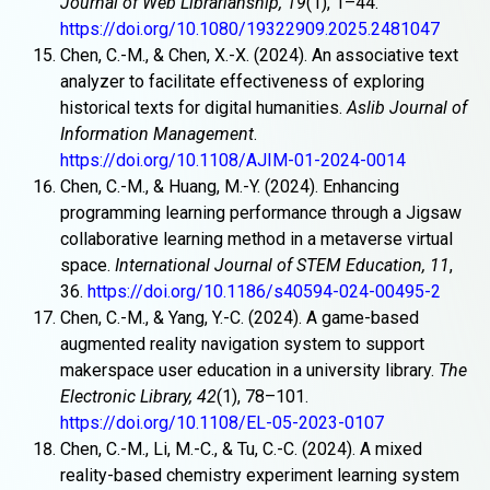
Journal of Web Librarianship, 19
(1), 1–44.
https://doi.org/10.1080/19322909.2025.2481047
Chen, C.-M., & Chen, X.-X. (2024). An associative text
analyzer to facilitate effectiveness of exploring
historical texts for digital humanities.
Aslib Journal of
Information Management
.
https://doi.org/10.1108/AJIM-01-2024-0014
Chen, C.-M., & Huang, M.-Y. (2024). Enhancing
programming learning performance through a Jigsaw
collaborative learning method in a metaverse virtual
space.
International Journal of STEM Education, 11
,
36.
https://doi.org/10.1186/s40594-024-00495-2
Chen, C.-M., & Yang, Y.-C. (2024). A game-based
augmented reality navigation system to support
makerspace user education in a university library.
The
Electronic Library, 42
(1), 78–101.
https://doi.org/10.1108/EL-05-2023-0107
Chen, C.-M., Li, M.-C., & Tu, C.-C. (2024). A mixed
reality-based chemistry experiment learning system