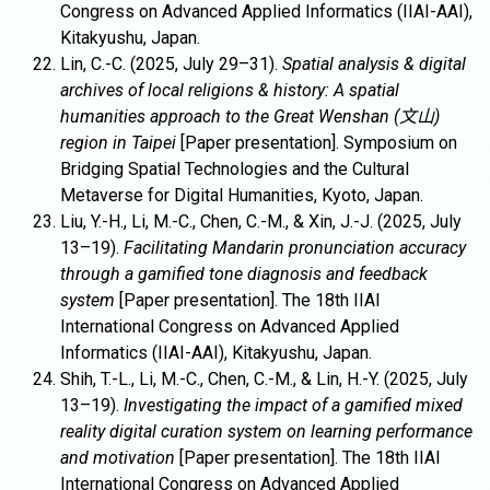
Congress on Advanced Applied Informatics (IIAI-AAI),
Kitakyushu, Japan.
Lin, C.-C. (2025, July 29–31).
Spatial analysis & digital
archives of local religions & history: A spatial
humanities approach to the Great Wenshan (文山)
region in Taipei
[Paper presentation]. Symposium on
Bridging Spatial Technologies and the Cultural
Metaverse for Digital Humanities, Kyoto, Japan.
Liu, Y.-H., Li, M.-C., Chen, C.-M., & Xin, J.-J. (2025, July
13–19).
Facilitating Mandarin pronunciation accuracy
through a gamified tone diagnosis and feedback
system
[Paper presentation]. The 18th IIAI
International Congress on Advanced Applied
Informatics (IIAI-AAI), Kitakyushu, Japan.
Shih, T.-L., Li, M.-C., Chen, C.-M., & Lin, H.-Y. (2025, July
13–19).
Investigating the impact of a gamified mixed
reality digital curation system on learning performance
and motivation
[Paper presentation]. The 18th IIAI
International Congress on Advanced Applied