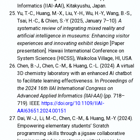
Informatics (IIAI-AAI), Kitakyushu, Japan.
Yu, T.-C., Huang, M.-X., Liu, Y.-H., Wu, H.-Y., Wang, B.-S.,
Tsai, H.-C., & Chien, S.-Y. (2025, January 7–10).
A
systematic review of integrating mixed reality and
artificial intelligence in museums: Enhancing visitor
experiences and innovating exhibit design
[Paper
presentation]. Hawaii International Conference on
System Sciences (HICSS), Waikoloa Village, HI, USA.
Chen, B.-J., Chen, C.-M., & Huang, C.-L. (2024). A virtual
3D chemistry laboratory with an enhanced AI chatbot
to facilitate learning effectiveness. In
Proceedings of
the 2024 16th IIAI International Congress on
Advanced Applied Informatics (IIAI-AAI)
(pp. 718–
719). IEEE.
https://doi.org/10.1109/IIAI-
AAI63651.2024.00151
Dai, W.-J., Li, M.-C., Chen, C.-M., & Huang, M.-Y. (2024).
Empowering elementary students’ Scratch
programming skills through a jigsaw collaborative