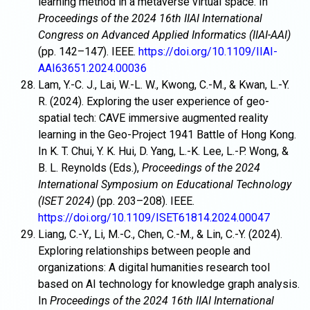
learning method in a metaverse virtual space. In
Proceedings of the 2024 16th IIAI International
Congress on Advanced Applied Informatics (IIAI-AAI)
(pp. 142–147). IEEE.
https://doi.org/10.1109/IIAI-
AAI63651.2024.00036
Lam, Y.-C. J., Lai, W.-L. W., Kwong, C.-M., & Kwan, L.-Y.
R. (2024). Exploring the user experience of geo-
spatial tech: CAVE immersive augmented reality
learning in the Geo-Project 1941 Battle of Hong Kong.
In K. T. Chui, Y. K. Hui, D. Yang, L.-K. Lee, L.-P. Wong, &
B. L. Reynolds (Eds.),
Proceedings of the 2024
International Symposium on Educational Technology
(ISET 2024)
(pp. 203–208). IEEE.
https://doi.org/10.1109/ISET61814.2024.00047
Liang, C.-Y., Li, M.-C., Chen, C.-M., & Lin, C.-Y. (2024).
Exploring relationships between people and
organizations: A digital humanities research tool
based on AI technology for knowledge graph analysis.
In
Proceedings of the 2024 16th IIAI International