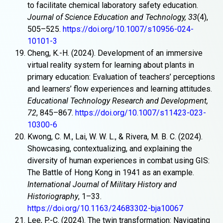
to facilitate chemical laboratory safety education.
Journal of Science Education and Technology, 33
(4),
505–525.
https://doi.org/10.1007/s10956-024-
10101-3
Cheng, K.-H. (2024). Development of an immersive
virtual reality system for learning about plants in
primary education: Evaluation of teachers’ perceptions
and learners’ flow experiences and learning attitudes.
Educational Technology Research and Development,
72
, 845–867.
https://doi.org/10.1007/s11423-023-
10300-6
Kwong, C. M., Lai, W. W. L., & Rivera, M. B. C. (2024).
Showcasing, contextualizing, and explaining the
diversity of human experiences in combat using GIS:
The Battle of Hong Kong in 1941 as an example.
International Journal of Military History and
Historiography
, 1–33.
https://doi.org/10.1163/24683302-bja10067
Lee, P.-C. (2024). The twin transformation: Navigating