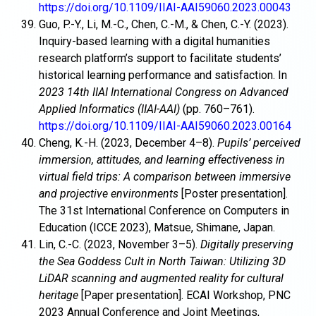
https://doi.org/10.1109/IIAI-AAI59060.2023.00043
Guo, P.-Y., Li, M.-C., Chen, C.-M., & Chen, C.-Y. (2023).
Inquiry-based learning with a digital humanities
research platform’s support to facilitate students’
historical learning performance and satisfaction. In
2023 14th IIAI International Congress on Advanced
Applied Informatics (IIAI-AAI)
(pp. 760–761).
https://doi.org/10.1109/IIAI-AAI59060.2023.00164
Cheng, K.-H. (2023, December 4–8).
Pupils’ perceived
immersion, attitudes, and learning effectiveness in
virtual field trips: A comparison between immersive
and projective environments
[Poster presentation].
The 31st International Conference on Computers in
Education (ICCE 2023), Matsue, Shimane, Japan.
Lin, C.-C. (2023, November 3–5).
Digitally preserving
the Sea Goddess Cult in North Taiwan: Utilizing 3D
LiDAR scanning and augmented reality for cultural
heritage
[Paper presentation]. ECAI Workshop, PNC
2023 Annual Conference and Joint Meetings,