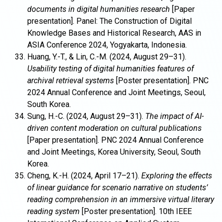
documents in digital humanities research
[Paper
presentation]. Panel: The Construction of Digital
Knowledge Bases and Historical Research, AAS in
ASIA Conference 2024, Yogyakarta, Indonesia.
Huang, Y.-T., & Lin, C.-M. (2024, August 29–31).
Usability testing of digital humanities features of
archival retrieval systems
[Poster presentation]. PNC
2024 Annual Conference and Joint Meetings, Seoul,
South Korea.
Sung, H.-C. (2024, August 29–31).
The impact of AI-
driven content moderation on cultural publications
[Paper presentation]. PNC 2024 Annual Conference
and Joint Meetings, Korea University, Seoul, South
Korea.
Cheng, K.-H. (2024, April 17–21).
Exploring the effects
of linear guidance for scenario narrative on students’
reading comprehension in an immersive virtual literary
reading system
[Poster presentation]. 10th IEEE