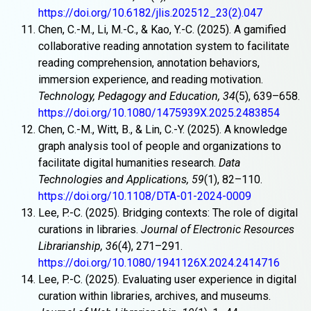
https://doi.org/10.6182/jlis.202512_23(2).047
Chen, C.-M., Li, M.-C., & Kao, Y.-C. (2025). A gamified
collaborative reading annotation system to facilitate
reading comprehension, annotation behaviors,
immersion experience, and reading motivation.
Technology, Pedagogy and Education, 34
(5), 639–658.
https://doi.org/10.1080/1475939X.2025.2483854
Chen, C.-M., Witt, B., & Lin, C.-Y. (2025). A knowledge
graph analysis tool of people and organizations to
facilitate digital humanities research.
Data
Technologies and Applications, 59
(1), 82–110.
https://doi.org/10.1108/DTA-01-2024-0009
Lee, P.-C. (2025). Bridging contexts: The role of digital
curations in libraries.
Journal of Electronic Resources
Librarianship, 36
(4), 271–291.
https://doi.org/10.1080/1941126X.2024.2414716
Lee, P.-C. (2025). Evaluating user experience in digital
curation within libraries, archives, and museums.