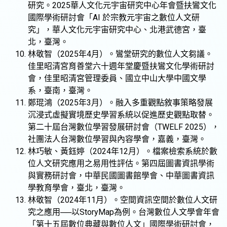
研究。2025華人文化元宇宙研究中心年會暨扶鸞文化
國際學術研討會「AI 於宗教元宇宙之數位人文研
究」，華人文化元宇宙研究中心、北港武德宮，臺
北，臺灣。
林敬智（2025年4月）。鸞堂研究的數位人文芻議。
佳里昭清宮育善堂六十週年堂慶暨扶鸞文化學術研討
會，佳里昭清宮管理委員、國立中山大學中國文學
系，臺南，臺灣。
鄭琨鴻（2025年3月）。融入多重觀點敘事策略發展
沉浸式虛擬實境歷史學習系統以促進歷史觀點取替。
第二十屆台灣數位學習發展研討會（TWELF 2025），
社團法人台灣數位學習與內容學會，嘉義，臺灣。
林巧敏、黃鈺婷（2024年12月）。檔案檢索系統於數
位人文研究應用之易用性評估。第四屆圖書資訊學術
與實務研討會，中華民國圖書館學會、中華圖書資訊
學教育學會，臺北，臺灣。
林敬智（2024年11月）。空間資訊空間於數位人文研
究之應用──以StoryMap為例。台灣數位人文學會年會
「第十五屆數位典藏與數位人文」國際學術研討會，