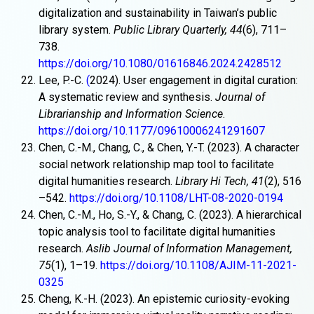
digitalization and sustainability in Taiwan’s public
library system.
Public Library Quarterly, 44
(6), 711–
738.
https://doi.org/10.1080/01616846.2024.2428512
Lee, P.-C.
(
2024). User engagement in digital curation:
A systematic review and synthesis.
Journal of
Librarianship and Information Science
.
https://doi.org/10.1177/09610006241291607
Chen, C.-M., Chang, C., & Chen, Y.-T. (2023). A character
social network relationship map tool to facilitate
digital humanities research.
Library Hi Tech, 41
(2), 516
–542.
https://doi.org/10.1108/LHT-08-2020-0194
Chen, C.-M., Ho, S.-Y., & Chang, C. (2023). A hierarchical
topic analysis tool to facilitate digital humanities
research.
Aslib Journal of Information Management,
75
(1), 1–19.
https://doi.org/10.1108/AJIM-11-2021-
0325
Cheng, K.-H. (2023). An epistemic curiosity-evoking