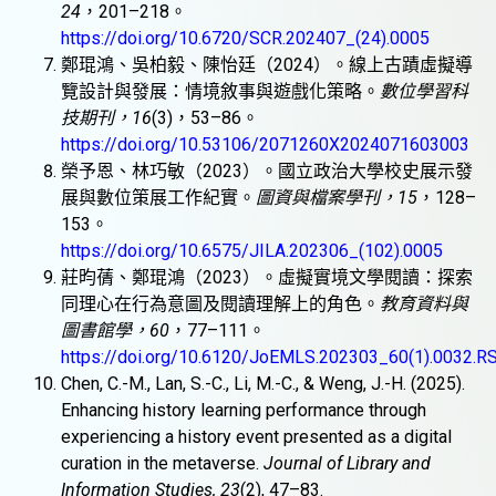
24
，201–218。
https://doi.org/10.6720/SCR.202407_(24).0005
鄭琨鴻、吳柏毅、陳怡廷（2024）。線上古蹟虛擬導
覽設計與發展：情境敘事與遊戲化策略。
數位學習科
技期刊，16
(3)，53–86。
https://doi.org/10.53106/2071260X2024071603003
榮予恩、林巧敏（2023）。國立政治大學校史展示發
展與數位策展工作紀實。
圖資與檔案學刊，15
，128–
153。
https://doi.org/10.6575/JILA.202306_(102).0005
莊昀蒨、鄭琨鴻（2023）。虛擬實境文學閱讀：探索
同理心在行為意圖及閱讀理解上的角色。
教育資料與
圖書館學，60
，77–111。
https://doi.org/10.6120/JoEMLS.202303_60(1).0032.R
Chen, C.-M., Lan, S.-C., Li, M.-C., & Weng, J.-H. (2025).
Enhancing history learning performance through
experiencing a history event presented as a digital
curation in the metaverse.
Journal of Library and
Information Studies, 23
(2), 47–83.