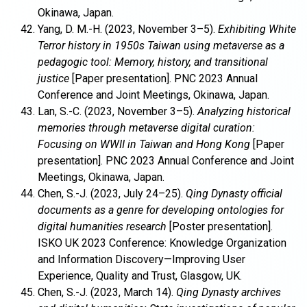
Okinawa, Japan.
Yang, D. M.-H. (2023, November 3–5).
Exhibiting White
Terror history in 1950s Taiwan using metaverse as a
pedagogic tool: Memory, history, and transitional
justice
[Paper presentation]. PNC 2023 Annual
Conference and Joint Meetings, Okinawa, Japan.
Lan, S.-C. (2023, November 3–5).
Analyzing historical
memories through metaverse digital curation:
Focusing on WWII in Taiwan and Hong Kong
[Paper
presentation]. PNC 2023 Annual Conference and Joint
Meetings, Okinawa, Japan.
Chen, S.-J. (2023, July 24–25).
Qing Dynasty official
documents as a genre for developing ontologies for
digital humanities research
[Poster presentation].
ISKO UK 2023 Conference: Knowledge Organization
and Information Discovery—Improving User
Experience, Quality and Trust, Glasgow, UK.
Chen, S.-J. (2023, March 14).
Qing Dynasty archives