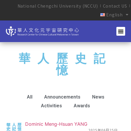
National Chengchi University (NCCU)
Contact US
English
華人歷史記
憶
All
Announcements
News
Activities
Awards
Dominic Meng-Hsuan YANG
華人歷
史記憶
2025年06月25日