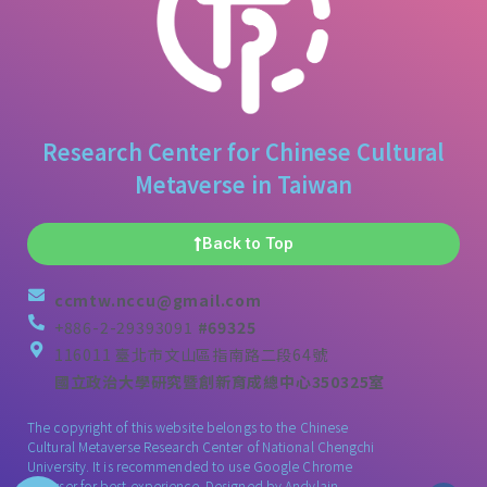
Research Center for Chinese Cultural
Metaverse in Taiwan
Back to Top
ccmtw.nccu@gmail.com
+886-2-29393091
#69325
116011 臺北市文山區指南路二段64號
國立政治大學研究暨創新育成總中心350325室
The copyright of this website belongs to the Chinese
Cultural Metaverse Research Center of National Chengchi
University. It is recommended to use Google Chrome
browser for best experience. Designed by
Andylain
.