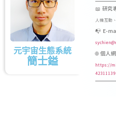
📖 研究
人機互動、
📭 E-ma
sychien@
元宇宙生態系統
🌐 個人
簡士鎰
https://
42311139