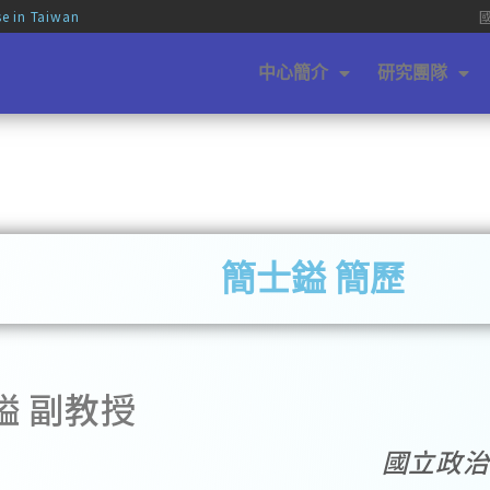
se in Taiwan
中心簡介
研究團隊
簡士鎰 簡歷
鎰 副教授
國立政治