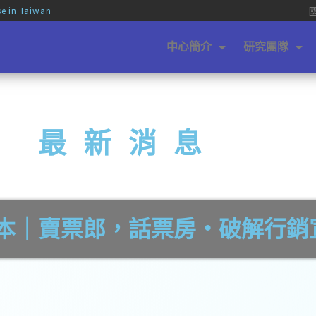
se in Taiwan
中心簡介
研究團隊
最新消息
講】侯剛本｜賣票郎，話票房‧破解行