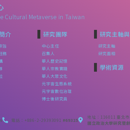
心
e Cultural Metaverse in Taiwan
簡介
研究團隊
研究主軸與
宗旨
中心主任
研究主軸
任務
召集人
研究面相
構
華人歷史記憶
學術資源
隊
華人宗教實踐
位
華人大眾文化
元宇宙生態系統
元宇宙數位治理
博士後研究員
地址：116011 臺
m
電話：+886-2-29393091
#69325
國立政治大學研究暨創新