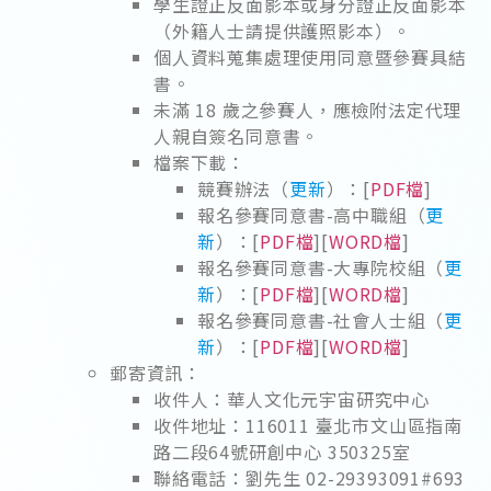
學生證正反面影本或身分證正反面影本
（外籍人士請提供護照影本）。
個人資料蒐集處理使用同意暨參賽具結
書。
未滿 18 歲之參賽人，應檢附法定代理
人親自簽名同意書。
檔案下載：
競賽辦法（
更新
）：[
PDF檔
]
報名參賽同意書-高中職組（
更
新
）：[
PDF檔
][
WORD檔
]
報名參賽同意書-大專院校組（
更
新
）：[
PDF檔
][
WORD檔
]
報名參賽同意書-社會人士組（
更
新
）：[
PDF檔
][
WORD檔
]
郵寄資訊：
收件人：華人文化元宇宙研究中心
收件地址：116011 臺北市文山區指南
路二段64號研創中心 350325室
聯絡電話：劉先生 02-29393091#693