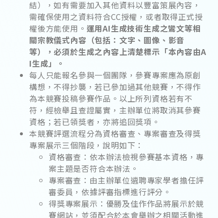
結），如有需要加入其他資料以豐富策展內容，
需確保使用之資料符合CC授權，或者取得正式授
權後方能使用。
運用AI生成技術生成之鸞文等相
關宗教儀式內容（包括：文字、圖像、影音
等），必須於生成之內容上清楚標示「本內容由A
I生成」。
每人只能報名參與一個團隊，參賽專案應為原創
構想，不得抄襲，若已參加過其他競賽，不得作
為本競賽投稿參賽作品。以上所列資格若有不
符，經檢舉且查證屬實，主辦單位將取消其參賽
資格；若已領獎者，亦將追回獎項。
本競賽評選流程分為資格審查、專案審查及得獎
專案展示三個階段，說明如下：
資格審查：依本辦法檢視參賽基本資格，專
案主題是否符合本辦法。
專案審查：由主辦單位遴聘專家學者擔任評
審委員，依據評審指標進行評分。
得獎專案展示：優勝及佳作作品將展示於競
賽網站，並須配合於本會舉辦之相關活動進