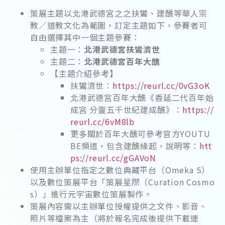
策展主題以北港武德宮之之扶鸞、建醮等華人宗
教／道教文化為範圍，訂定主題如下，參賽者可
自由選擇其中一個主題參賽：
主題一：
北港武德宮扶鸞濟世
主題二：
北港武德宮百年大醮
【主題介紹參考】
扶鸞濟世：
https://reurl.cc/0vG3oK
北港武德宮百年大醮《香延二代百年始
成宮 分靈五千世紀建成醮》：
https://
reurl.cc/6vM8lb
更多關於百年大醮可參考官方YOUTU
BE頻道，包含建醮緣起，說明等：
htt
ps://reurl.cc/gGAVoN
使用主辦單位指定之數位典藏平台（Omeka S）
以及數位策展平台「策展星際（Curation Cosmo
s）」進行元宇宙數位策展製作。
策展內容需以主辦單位授權提供之文件、影音、
照片等檔案為主（將於報名完成後提供下載連