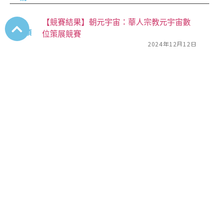
【競賽結果】朝元宇宙：華人宗教元宇宙數
獎項
位策展競賽
2024年12月12日
2024.11.16-113年華人文化元宇宙研究中心年
會-「生成式人工智慧驅動下的元宇宙數位人
活動
文研究」
2024年10月25日
2024.10.30-「金庸百年傳奇：對話．反思．
活動
超越」國際學術研討會
2024年10月01日
華人文化元宇宙研究中心112學年度學位論文
公告
獎助名單
2024年08月21日